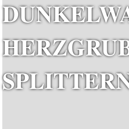
DUNKELW
HERZGRU
SPLITTER