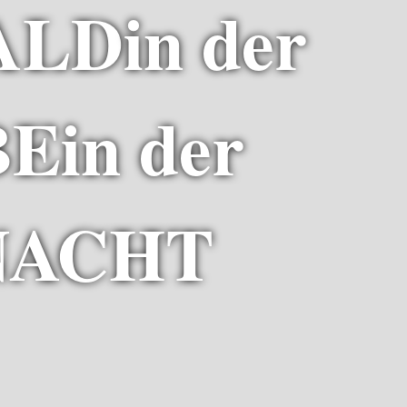
ALD
in der
BE
in der
NACHT